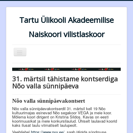
Tartu Ülikooli Akadeemilise
Naiskoori vilistlaskoor
Näita/Peida
menüüd
Esileht
Dirigendid
31. märtsil tähistame kontserdiga
Nõo valla sünnipäeva
Lauljad
Repertuaar
Nõo valla sünnipäevakontsert
Esinemised
Nõo valla sünnipäevakontserdil 31. märtsil kell 19 Nõo
kultuurimajas esinevad Nõo segakoor VEGA ja meie koor.
Mõlema koori dirigent on Kristina Sildos. Kavas on eesti
Tagasiside
koorimuusikat ja meie konkursilaulud. Ühiselt laulavad koorid
kaks ilusat laulu viimatiselt laulupeolt.
Kontakt
Veebilehel
https://www.nvv.ee/
saab jälgida sündmuse