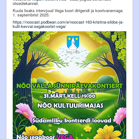
otseülekannet.
Siseinfo
Kuula lisaks intervjuud Vega koori dirigendi ja koorivanemaga
1. septembrist 2025:
https://noocast.podbean.com/e/noocast-163-kristina-sildos-ja-
kulli-kevvai-segakoorist-vega/