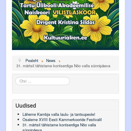
Pealeht
News
31. märtsil tähistame kontserdiga Nõo valla sünnipäeva
Otsi
...
Uudised
Läheme Kambja valla laulu- ja tantsupeole!
Osaleme XVIII Eesti Kammerkooride Festivalil
31. märtsil tähistame kontserdiga Nõo valla
sünnipäeva