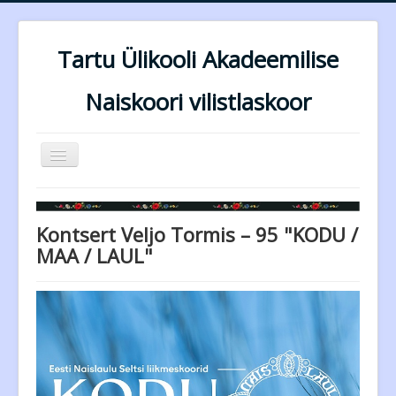
Tartu Ülikooli Akadeemilise
Naiskoori vilistlaskoor
Näita/Peida
menüüd
Esileht
Dirigendid
Kontsert Veljo Tormis – 95 "KODU /
MAA / LAUL"
Lauljad
Repertuaar
Esinemised
Tagasiside
Kontakt