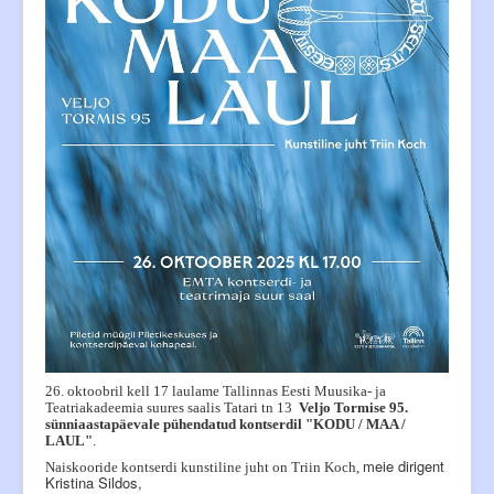
Siseinfo
26. oktoobril kell 17 laulame Tallinnas Eesti Muusika- ja
Teatriakadeemia suures saalis Tatari tn 13
Veljo Tormise 95.
sünniaastapäevale pühendatud kontserdil "KODU / MAA /
LAUL"
.
meie dirigent
Naiskooride kontserdi kunstiline juht on Triin Koch,
Kristina Sildos,