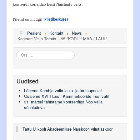
kontserdi korraldab Eesti Naislaulu Selts.
Piletid on müügil
Piletikeskuses
Pealeht
Kontakt
News
Kontsert Veljo Tormis – 95 "KODU / MAA / LAUL"
Otsi
...
Uudised
Läheme Kambja valla laulu- ja tantsupeole!
Osaleme XVIII Eesti Kammerkooride Festivalil
31. märtsil tähistame kontserdiga Nõo valla
sünnipäeva
Tartu Ülikooli Akadeemilise Naiskoori vilistlaskoor