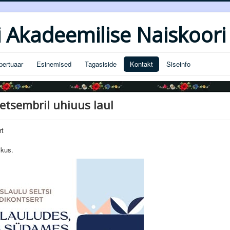
i Akadeemilise Naiskoori 
pertuaar
Esinemised
Tagasiside
Kontakt
Siseinfo
etsembril uhiuus laul
rt
ikus.