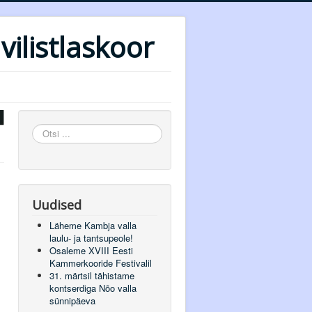
vilistlaskoor
Otsi
...
Uudised
Läheme Kambja valla
laulu- ja tantsupeole!
Osaleme XVIII Eesti
Kammerkooride Festivalil
31. märtsil tähistame
kontserdiga Nõo valla
sünnipäeva