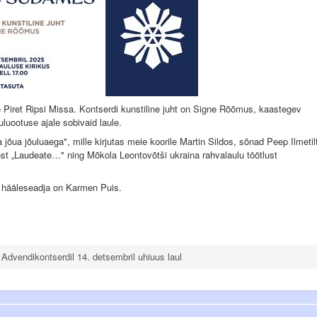
te Piret Ripsi Missa. Kontserdi kunstiline juht on Signe Rõõmus, kaastegev
uluootuse ajale sobivaid laule.
 jõua jõuluaega", mille kirjutas meie koorile Martin Sildos, sõnad Peep Ilmetil
ost „Laudeate…" ning Mõkola Leontovõtši ukraina rahvalaulu töötlust
ri hääleseadja on Karmen Puis.
Advendikontserdil 14. detsembril uhiuus laul