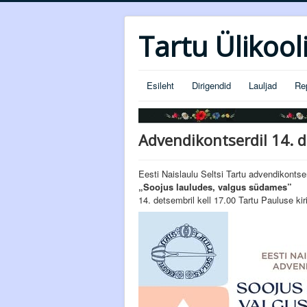
Tartu Ülikool
Esileht
Dirigendid
Lauljad
Re
Advendikontserdil 14. d
Eesti Naislaulu Seltsi Tartu advendikontse
„Soojus lauludes, valgus südames”
14. detsembril kell 17.00 Tartu Pauluse kir