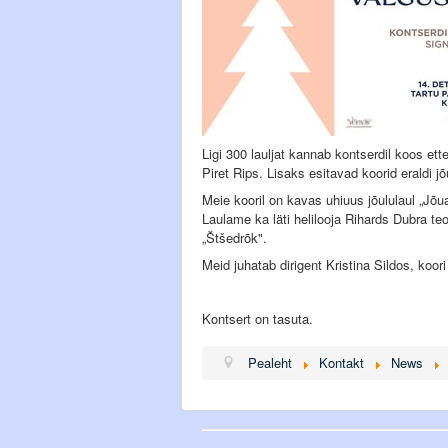
Ligi 300 lauljat kannab kontserdil koos et
Piret Rips. Lisaks esitavad koorid eraldi jõ
Meie kooril on kavas uhiuus jõululaul „Jõua
Laulame ka läti helilooja Rihards Dubra te
„Štšedrõk".
Meid juhatab dirigent Kristina Sildos, koo
Kontsert on tasuta.
Pealeht
Kontakt
News