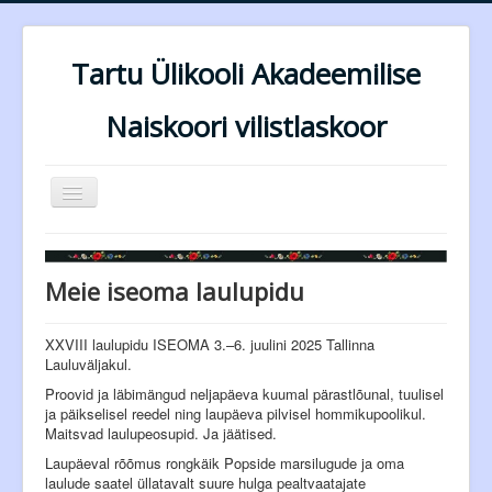
Tartu Ülikooli Akadeemilise
Naiskoori vilistlaskoor
Näita/Peida
menüüd
Esileht
Dirigendid
Meie iseoma laulupidu
Lauljad
XXVIII laulupidu ISEOMA 3.–6. juulini 2025 Tallinna
Repertuaar
Lauluväljakul.
Proovid ja läbimängud neljapäeva kuumal pärastlõunal, tuulisel
Esinemised
ja päikselisel reedel ning laupäeva pilvisel hommikupoolikul.
Maitsvad laulupeosupid. Ja jäätised.
Tagasiside
Laupäeval rõõmus rongkäik Popside marsilugude ja oma
Kontakt
laulude saatel üllatavalt suure hulga pealtvaatajate