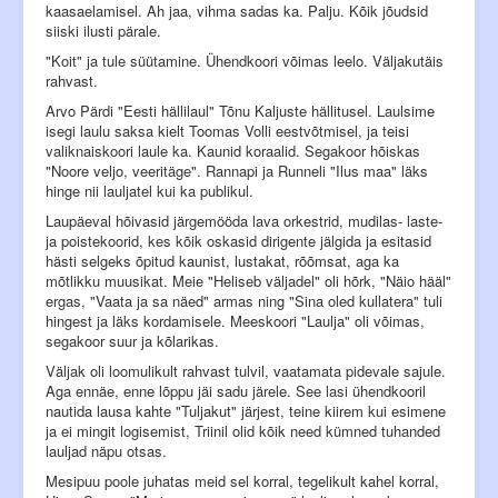
kaasaelamisel. Ah jaa, vihma sadas ka. Palju. Kõik jõudsid
Siseinfo
siiski ilusti pärale.
"Koit" ja tule süütamine. Ühendkoori võimas leelo. Väljakutäis
rahvast.
Arvo Pärdi "Eesti hällilaul" Tõnu Kaljuste hällitusel. Laulsime
isegi laulu saksa kielt Toomas Volli eestvõtmisel, ja teisi
valiknaiskoori laule ka. Kaunid koraalid. Segakoor hõiskas
"Noore veljo, veeritäge". Rannapi ja Runneli "Ilus maa" läks
hinge nii lauljatel kui ka publikul.
Laupäeval hõivasid järgemööda lava orkestrid, mudilas- laste-
ja poistekoorid, kes kõik oskasid dirigente jälgida ja esitasid
hästi selgeks õpitud kaunist, lustakat, rõõmsat, aga ka
mõtlikku muusikat. Meie "Heliseb väljadel" oli hõrk, "Näio hääl"
ergas, "Vaata ja sa näed" armas ning "Sina oled kullatera" tuli
hingest ja läks kordamisele. Meeskoori "Laulja" oli võimas,
segakoor suur ja kõlarikas.
Väljak oli loomulikult rahvast tulvil, vaatamata pidevale sajule.
Aga ennäe, enne lõppu jäi sadu järele. See lasi ühendkooril
nautida lausa kahte "Tuljakut" järjest, teine kiirem kui esimene
ja ei mingit logisemist, Triinil olid kõik need kümned tuhanded
lauljad näpu otsas.
Mesipuu poole juhatas meid sel korral, tegelikult kahel korral,