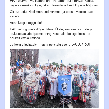
Hirvo Surva. "Mu isamaa on minu arm" laulis rahvas kaasa,
nagu ka mesipuu lugu, ikka tulukeste ja Eesti lippude hõljudes.
Oli ilus pidu. Hoolimata paduvihmast ja porist. Meelde jääb
kaunis.
Aitäh kõigile tegijatele!
Eriti muidugi meie dirigentidele: Üllele, kes alustas meiega
laulupeolaulude õppimist ning Kristinale, kellega läbisime
edukalt ettelaulmised.
Ja kõigile lauljatele – teieta polekski see ju LAULUPIDU!