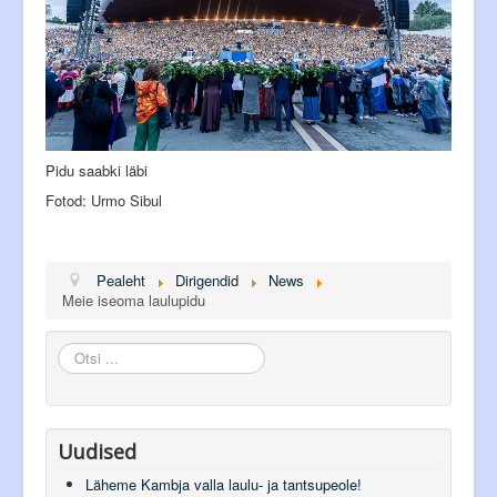
Pidu saabki läbi
Fotod: Urmo Sibul
Pealeht
Dirigendid
News
Meie iseoma laulupidu
Otsi
...
Uudised
Läheme Kambja valla laulu- ja tantsupeole!