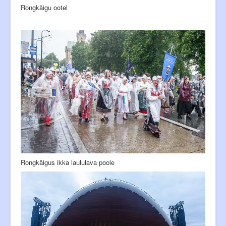
Rongkäigu ootel
Rongkäigus ikka laululava poole