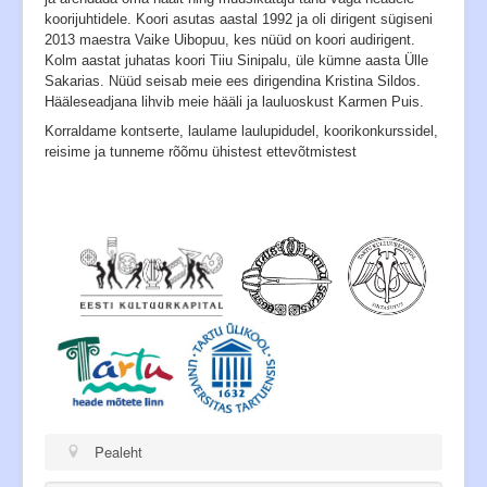
koorijuhtidele. Koori asutas aastal 1992 ja oli dirigent sügiseni
2013 maestra Vaike Uibopuu, kes nüüd on koori audirigent.
Kolm aastat juhatas koori Tiiu Sinipalu, üle kümne aasta Ülle
Sakarias. Nüüd seisab meie ees dirigendina Kristina Sildos.
Hääleseadjana lihvib meie hääli ja lauluoskust Karmen Puis.
Korraldame kontserte, laulame laulupidudel, koorikonkurssidel,
reisime ja tunneme rõõmu ühistest ettevõtmistest
Pealeht