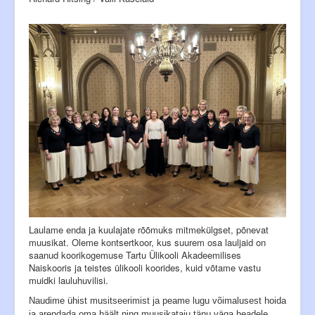
Siseinfo
Laulame enda ja kuulajate rõõmuks mitmekülgset, põnevat
muusikat. Oleme kontsertkoor, kus suurem osa lauljaid on
saanud koorikogemuse Tartu Ülikooli Akadeemilises
Naiskooris ja teistes ülikooli koorides, kuid võtame vastu
muidki lauluhuvilisi.
Naudime ühist musitseerimist ja peame lugu võimalusest hoida
ja arendada oma häält ning muusikataju tänu väga headele