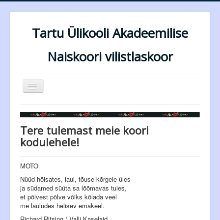
Tartu Ülikooli Akadeemilise
Naiskoori vilistlaskoor
Näita/Peida
menüüd
Esileht
Dirigendid
Tere tulemast meie koori
kodulehele!
Lauljad
Repertuaar
MOTO
Esinemised
Nüüd hõisates, laul, tõuse kõrgele üles
ja südamed süüta sa lõõmavas tules,
Tagasiside
et põlvest põlve võiks kõlada veel
me lauludes helisev emakeel.
Kontakt
Richard Ritsing / Valli Kaselaid